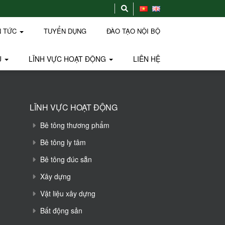
N TỨC
TUYỂN DỤNG
ĐÀO TẠO NỘI BỘ
U
LĨNH VỰC HOẠT ĐỘNG
LIÊN HỆ
LĨNH VỰC HOẠT ĐỘNG
Bê tông thương phẩm
Bê tông ly tâm
Bê tông đúc sẵn
Xây dựng
Vật liệu xây dựng
Bất động sản