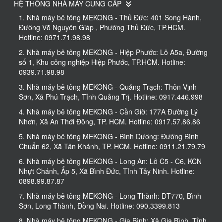
HỆ THỐNG NHÀ MÁY CUNG CẤP
1. Nhà máy bê tông MEKONG - Thủ Đức: 401 Song Hành,
Đường Võ Nguyên Giáp , Phường Thủ Đức, TP.HCM.
Hotline: 0971.71.98.98
2. Nhà máy bê tông MEKONG - Hiệp Phước: Lô A5a, Đường
số 1, Khu công nghiệp Hiệp Phước, TP.HCM. Hotline:
0939.71.98.98
3. Nhà máy bê tông MEKONG - Quảng Trạch: Thôn Vịnh
Sơn, Xã Phú Trạch, Tỉnh Quảng Trị. Hotline: 0917.446.998
4. Nhà máy bê tông MEKONG - Cần Giờ: 177A Đường Lý
Nhơn, Xã An Thới Đông, TP. HCM. Hotline: 0917.57.86.86
5. Nhà máy bê tông MEKONG - Bình Dương: Đường Bình
Chuẩn 62, Xã Tân Khánh, TP. HCM. Hotline: 0911.21.79.79
6. Nhà máy bê tông MEKONG - Long An: Lô C5 - C6, KCN
Nhựt Chánh, Ấp 5, Xã Bình Đức, Tỉnh Tây Ninh. Hotline:
0898.99.87.87
7. Nhà máy bê tông MEKONG - Long Thành: ĐT770, Bình
Sơn, Long Thành, Đồng Nai. Hotline: 090.3399.813
8. Nhà máy bê tông MEKONG - Gia Bình: Xã Gia Bình, Tỉnh