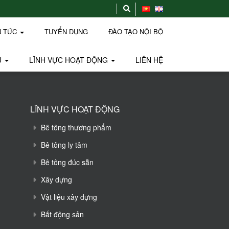
N TỨC
TUYỂN DỤNG
ĐÀO TẠO NỘI BỘ
U
LĨNH VỰC HOẠT ĐỘNG
LIÊN HỆ
LĨNH VỰC HOẠT ĐỘNG
Bê tông thương phẩm
Bê tông ly tâm
Bê tông đúc sẵn
Xây dựng
Vật liệu xây dựng
Bất động sản