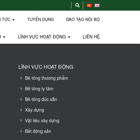
N TỨC
TUYỂN DỤNG
ĐÀO TẠO NỘI BỘ
U
LĨNH VỰC HOẠT ĐỘNG
LIÊN HỆ
LĨNH VỰC HOẠT ĐỘNG
Bê tông thương phẩm
Bê tông ly tâm
Bê tông đúc sẵn
Xây dựng
Vật liệu xây dựng
Bất động sản