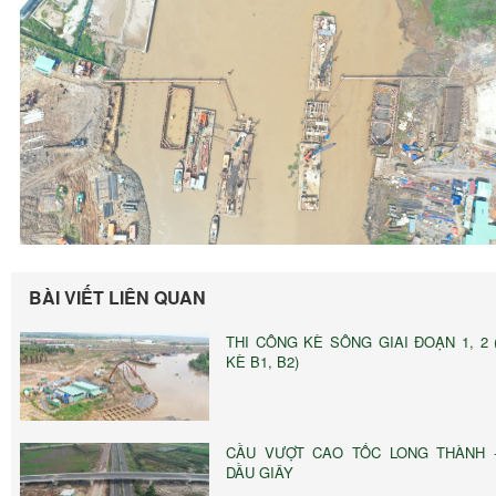
BÀI VIẾT LIÊN QUAN
THI CÔNG KÈ SÔNG GIAI ĐOẠN 1, 2 
KÈ B1, B2)
CẦU VƯỢT CAO TỐC LONG THÀNH 
DẦU GIÂY